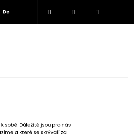
Hledat
Přihlášení
Nákupní
Design
Kontakt
Značky
košík
k sobě. Důležité jsou pro nás
íme a které se skrývají za