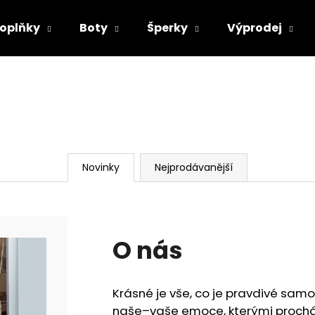
oplňky
Boty
Šperky
Výprodej
Co potřebujete najít?
HLEDAT
Novinky
Nejprodávanější
Doporučujeme
O nás
Krásné je vše, co je pravdivé samo 
naše–vaše emoce, kterými procház