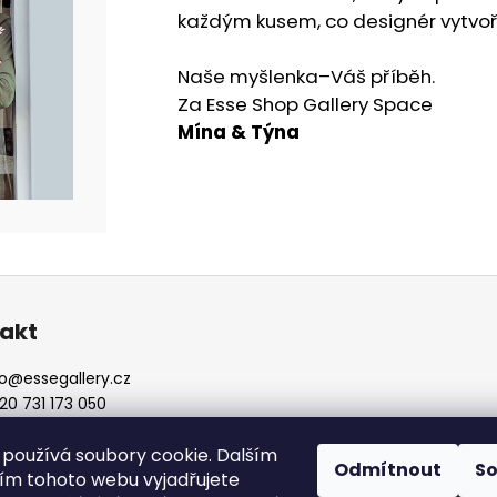
každým kusem, co designér vytvoř
Naše myšlenka–Váš příběh.
Za Esse Shop Gallery Space
Mína & Týna
akt
o
@
essegallery.cz
20 731 173 050
používá soubory cookie. Dalším
Odmítnout
S
m tohoto webu vyjadřujete