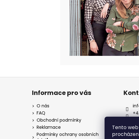
Z
á
Informace pro vás
Kont
p
a
O nás
inf
t
FAQ
+4
í
Obchodní podmínky
Tento web 
Reklamace
procházení
Podmínky ochrany osobních