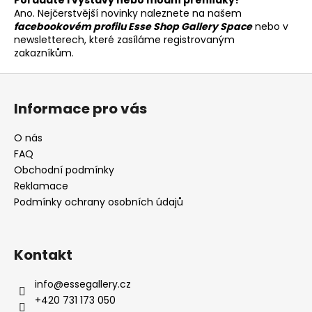
Ano. Nejčerstvější novinky naleznete na našem
a
facebookovém profilu Esse Shop Gallery Space
nebo v
j
newsletterech, které zasíláme registrovaným
í
zakazníkům.
t
Z
?
á
Informace pro vás
p
a
O nás
t
FAQ
HLEDAT
í
Obchodní podmínky
Reklamace
Podmínky ochrany osobních údajů
D
o
p
Kontakt
o
r
info
@
essegallery.cz
u
+420 731 173 050