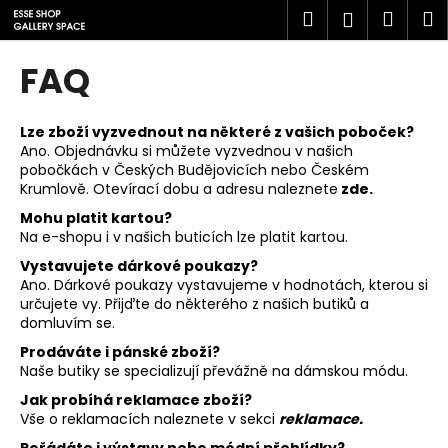
K
Přejít
Hledat
Náku
M
Přihlášen
na
o
obsah
Zpět
Zpět
košík
š
FAQ
í
C
k
o
Lze zboží vyzvednout na některé z vašich poboček?
Ano. Objednávku si můžete vyzvednou v našich
p
pobočkách v Českých Budějovicích nebo Českém
o
Krumlově. Otevírací dobu a adresu naleznete
zde.
t
Mohu platit kartou?
ř
Na e-shopu i v našich buticích lze platit kartou.
e
Vystavujete dárkové poukazy?
Ano. Dárkové poukazy vystavujeme v hodnotách, kterou si
b
určujete vy. Přijďte do některého z našich butiků a
u
domluvím se.
j
Prodáváte i pánské zboží?
e
Naše butiky se specializují převážně na dámskou módu.
t
Jak probíhá reklamace zboží?
e
Vše o reklamacích naleznete v sekci
reklamace.
n
Pořádáte i výstavy nebo módní přehlídky?