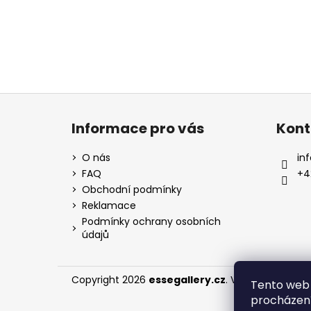
Z
á
Informace pro vás
Kont
p
a
O nás
inf
t
FAQ
+4
í
Obchodní podmínky
Reklamace
Podmínky ochrany osobních
údajů
Copyright 2026
essegallery.cz
. Všechna práva 
Tento web 
procházení