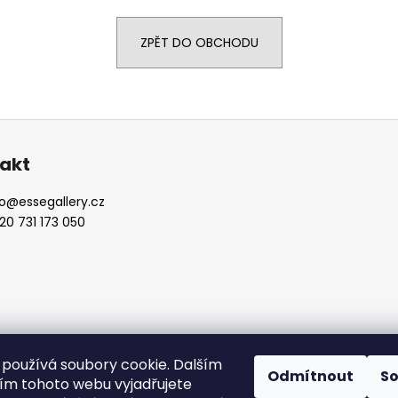
ZPĚT DO OBCHODU
akt
o
@
essegallery.cz
20 731 173 050
vyhrazena.
používá soubory cookie. Dalším
Odmítnout
S
m tohoto webu vyjadřujete