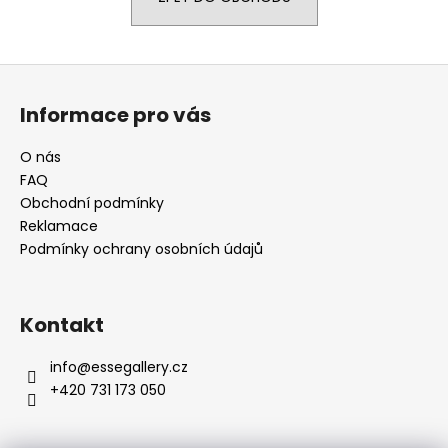
a
j
Z
í
á
t
Informace pro vás
p
?
a
O nás
t
FAQ
í
Obchodní podmínky
Reklamace
HLEDAT
Podmínky ochrany osobních údajů
D
Kontakt
o
p
info
@
essegallery.cz
o
+420 731 173 050
r
u