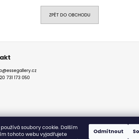
ZPĚT DO OBCHODU
akt
o
@
essegallery.cz
20 731 173 050
vyhrazena.
používá soubory cookie. Dalším
Odmítnout
S
m tohoto webu vyjadřujete