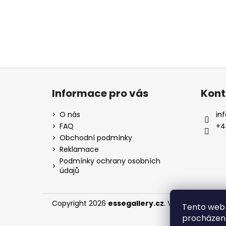
Z
á
Informace pro vás
Kont
p
a
O nás
inf
t
FAQ
+4
í
Obchodní podmínky
Reklamace
Podmínky ochrany osobních
údajů
Copyright 2026
essegallery.cz
. Všechna práva 
Tento web 
procházení