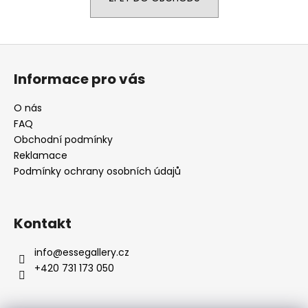
a
j
Z
í
á
t
Informace pro vás
p
?
a
O nás
t
FAQ
í
Obchodní podmínky
Reklamace
HLEDAT
Podmínky ochrany osobních údajů
D
Kontakt
o
p
info
@
essegallery.cz
o
+420 731 173 050
r
u