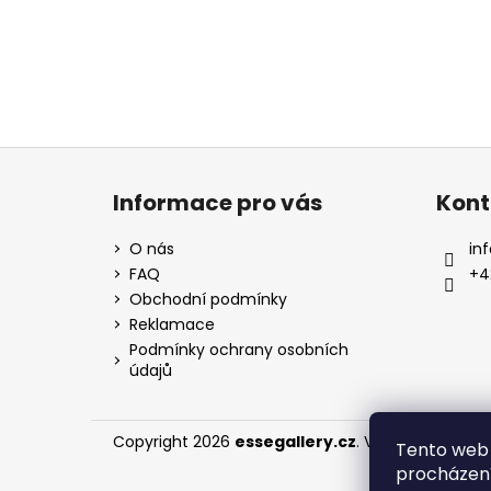
Z
á
Informace pro vás
Kont
p
a
O nás
inf
t
FAQ
+4
í
Obchodní podmínky
Reklamace
Podmínky ochrany osobních
údajů
Copyright 2026
essegallery.cz
. Všechna práva 
Tento web 
procházení