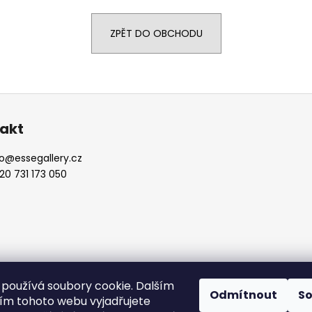
ZPĚT DO OBCHODU
akt
o
@
essegallery.cz
20 731 173 050
vyhrazena.
používá soubory cookie. Dalším
Odmítnout
S
m tohoto webu vyjadřujete